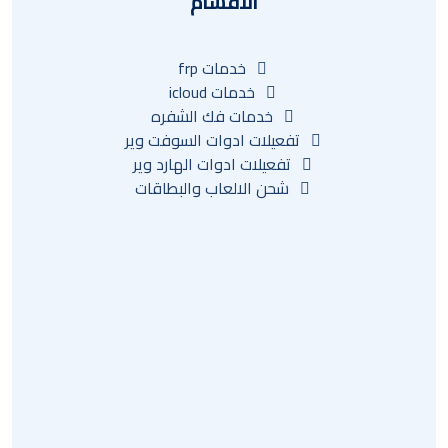
الاقسام
خدمات frp
خدمات icloud
خدمات فك الشفره
تفعيلات ادوات السوفت وير
تفعيلات ادوات الهارد وير
شحن الالعاب والبطاقات
أسئلة وأجوبة
استرداد
سياسة الخصوصية
تقرير
عنوان